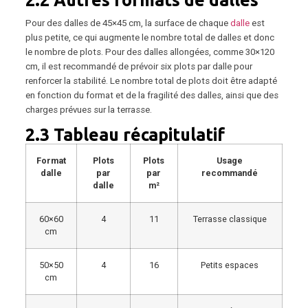
2.2 Autres formats de dalles
Pour des dalles de 45×45 cm, la surface de chaque
dalle
est
plus petite, ce qui augmente le nombre total de dalles et donc
le nombre de plots. Pour des dalles allongées, comme 30×120
cm, il est recommandé de prévoir six plots par dalle pour
renforcer la stabilité. Le nombre total de plots doit être adapté
en fonction du format et de la fragilité des dalles, ainsi que des
charges prévues sur la terrasse.
2.3 Tableau récapitulatif
Format
Plots
Plots
Usage
dalle
par
par
recommandé
dalle
m²
60×60
4
11
Terrasse classique
cm
50×50
4
16
Petits espaces
cm